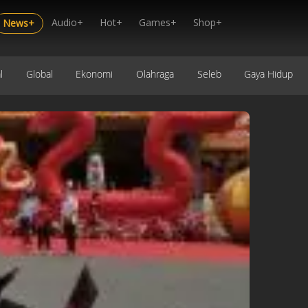
Audio+
Hot+
Games+
Shop+
News+
l
Global
Ekonomi
Olahraga
Seleb
Gaya Hidup