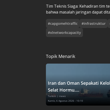
Tim Teknis Siaga: Kehadiran tim t
bahwa masalah jaringan dapat dit
#
capgomehtraffic
#
infrastruktur
#
xlnetworkcapacity
Topik Menarik
Iran dan Oman Sepakati Kelo
Selat Hormu....
Terkini
| inews
Kamis, 6 Agustus 2026 - 10:10