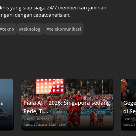
eknis yang siap siaga 24/7 memberikan jaminan
angani dengan cepatdanefisien.
#
tekno
#
teknologi
#
telekomunikasi
la
Piala AFF 2026: Singapura sedang
Gege
Pede, Ti....
di Se
Terkini
| okezone
Terkini
|
Kamis, 6 Agustus 2026 - 05:07
Kamis, 6