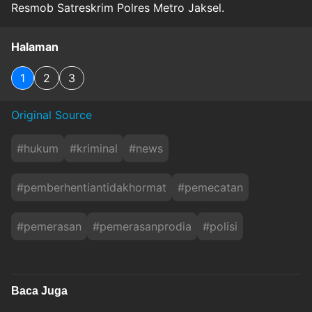
Resmob Satreskrim Polres Metro Jaksel.
Halaman
1
2
3
Original Source
#
hukum
#
kriminal
#
news
#
pemberhentiantidakhormat
#
pemecatan
#
pemerasan
#
pemerasanprodia
#
polisi
Baca Juga