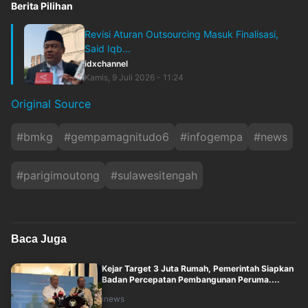
Berita Pilihan
Revisi Aturan Outsourcing Masuk Finalisasi,
Said Iqb...
idxchannel
Kamis, 9 Juli 2026 - 11:24
Original Source
#
bmkg
#
gempamagnitudo6
#
infogempa
#
news
#
parigimoutong
#
sulawesitengah
Baca Juga
Kejar Target 3 Juta Rumah, Pemerintah Siapkan
Badan Percepatan Pembangunan Peruma....
inews