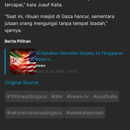
tercapai," kata Jusuf Kalla.
"Saat ini, ribuan masjid di Gaza hancur, sementara
jutaan orang mengungsi tanpa tempat ibadah,”
ujarnya.
Berita Pilihan
AS Batalkan Gencatan Senjata, Ini Tanggapan
Keras Ir...
inews
Rabu, 8 Juli 2026 - 20:03
Original Source
#
100masjiddigaza
#
dmi
#
inews-tv
#
jusufkalla
#
rekonstruksimasjidgaza
#
sedekahjemaah