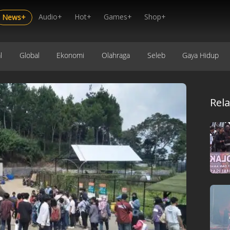
Audio+
Hot+
Games+
Shop+
News+
l
Global
Ekonomi
Olahraga
Seleb
Gaya Hidup
Rel