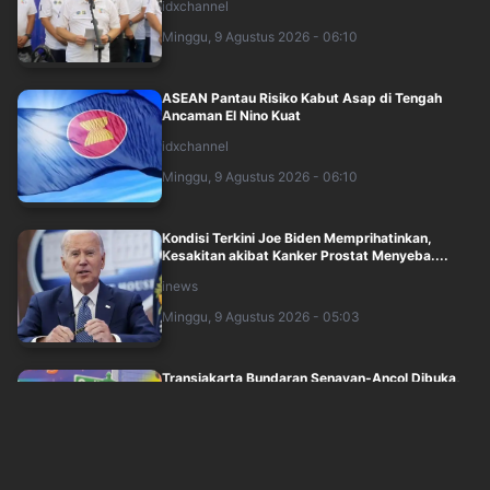
idxchannel
Minggu, 9 Agustus 2026 - 06:10
ASEAN Pantau Risiko Kabut Asap di Tengah
Ancaman El Nino Kuat
idxchannel
Minggu, 9 Agustus 2026 - 06:10
Kondisi Terkini Joe Biden Memprihatinkan,
Kesakitan akibat Kanker Prostat Menyeba....
inews
Minggu, 9 Agustus 2026 - 05:03
Transjakarta Bundaran Senayan-Ancol Dibuka,
Tarif Awal Rp1, Intip Titik Pemberhen....
idxchannel
Minggu, 9 Agustus 2026 - 05:20