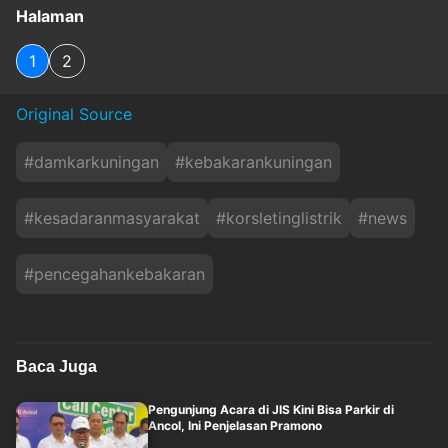
Halaman
1
2
Original Source
#
damkarkuningan
#
kebakarankuningan
#
kesadaranmasyarakat
#
korsletinglistrik
#
news
#
pencegahankebakaran
Baca Juga
Pengunjung Acara di JIS Kini Bisa Parkir di
Ancol, Ini Penjelasan Pramono