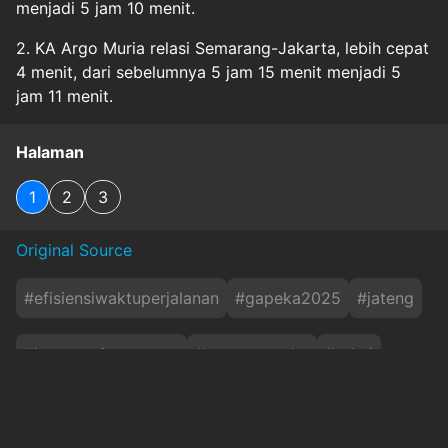
menjadi 5 jam 10 menit.
2. KA Argo Muria relasi Semarang-Jakarta, lebih cepat
4 menit, dari sebelumnya 5 jam 15 menit menjadi 5
jam 11 menit.
Halaman
1
2
3
Original Source
#
efisiensiwaktuperjalanan
#
gapeka2025
#
jateng
#
keretaapisemarang
#
percepatanka
#
ptkai
Baca Juga