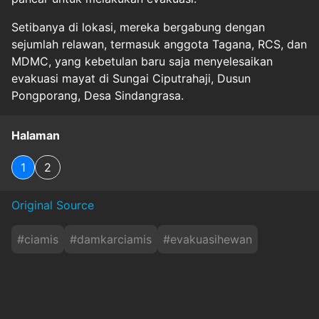
Setibanya di lokasi, mereka bergabung dengan
sejumlah relawan, termasuk anggota Tagana, RCS, dan
MDMC, yang kebetulan baru saja menyelesaikan
evakuasi mayat di Sungai Ciputrahaji, Dusun
Pongporang, Desa Sindangrasa.
Halaman
1
2
Original Source
#
ciamis
#
damkarciamis
#
evakuasihewan
#
kucingmembusuk
#
petugaspemadam
#
tugasdarurat