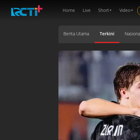
Home
Live
Short+
Video+
Berita Utama
Terkini
Nasiona