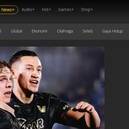
Audio+
Hot+
Games+
Shop+
News+
l
Global
Ekonomi
Olahraga
Seleb
Gaya Hidup