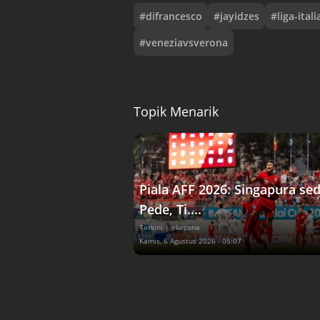
#
difrancesco
#
jayidzes
#
liga-itali
#
veneziavsverona
Topik Menarik
Piala AFF 2026: Singapura se
Pede, Ti....
Terkini
| okezone
Kamis, 6 Agustus 2026 - 05:07