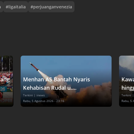
a
#
ligaitalia
#
perjuanganvenezia
dang
Menhan AS Bantah Nyaris
Kawa
Kehabisan Rudal u....
hingg
Terkini
| inews
Terkini
|
Rabu, 5 Agustus 2026 - 23:16
Rabu, 5 