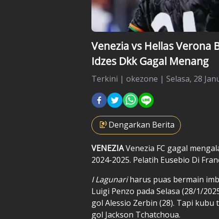
Venezia vs Hellas Verona B
Idzes Dkk Gagal Menang
Terkini
|
okezone |
Selasa, 28 Jan
Dengarkan Berita
VENEZIA
Venezia FC
gagal menga
2024-2025. Pelatih Eusebio Di Fran
I Lagunari
harus puas bermain imb
Luigi Penzo pada Selasa (28/1/202
gol Alessio Zerbin (28). Tapi kub
gol Jackson Tchatchoua.