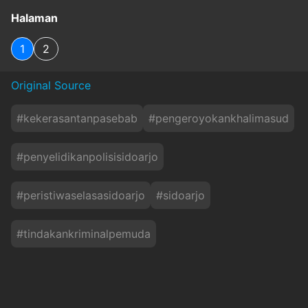
Halaman
1
2
Original Source
#
kekerasantanpasebab
#
pengeroyokankhalimasud
#
penyelidikanpolisisidoarjo
#
peristiwaselasasidoarjo
#
sidoarjo
#
tindakankriminalpemuda