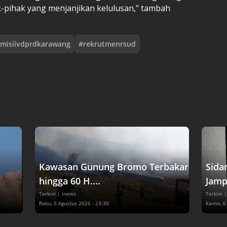
-pihak yang menjanjikan kelulusan," tambah
misiivdprdkarawang
#
rekrutmenrsud
Kawasan Gunung Bromo Terbakar
Sida
hingga 60 H....
Jampi
Terkini
| inews
Terkini
|
Rabu, 5 Agustus 2026 - 23:30
Kamis, 6