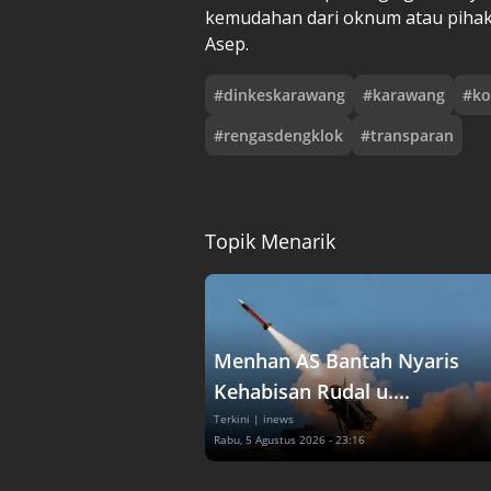
kemudahan dari oknum atau pihak
Asep.
#
dinkeskarawang
#
karawang
#
ko
#
rengasdengklok
#
transparan
Topik Menarik
Menhan AS Bantah Nyaris
Kehabisan Rudal u....
Terkini
| inews
Rabu, 5 Agustus 2026 - 23:16