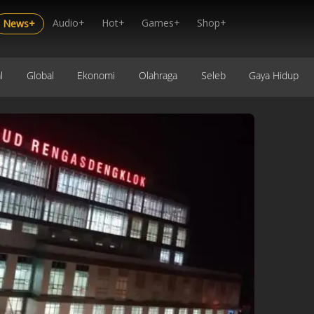
Audio+
Hot+
Games+
Shop+
News+
l
Global
Ekonomi
Olahraga
Seleb
Gaya Hidup