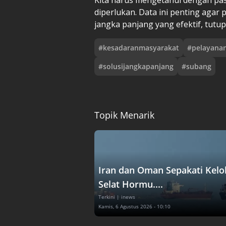
diperlukan. Data ini penting aga
jangka panjang yang efektif, tutup
#
kesadaranmasyarakat
#
pelayana
#
solusijangkapanjang
#
subang
Topik Menarik
Iran dan Oman Sepakati Kelo
Selat Hormu....
Terkini
| inews
Kamis, 6 Agustus 2026 - 10:10