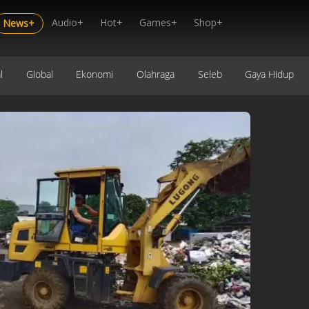
Audio+
Hot+
Games+
Shop+
News+
l
Global
Ekonomi
Olahraga
Seleb
Gaya Hidup