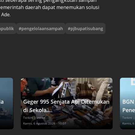
r pemerintah daerah dapat menemukan solusi
 Ade.
npublik
#
pengelolaansampah
#
pjbupatisubang
la
Geger 995 Senjata Api Ditemukan
BGN 
di Sekola....
Pene
Terkini
| inews
Terkini
|
Kamis, 6 Agustus 2026 - 10:07
Kamis, 6