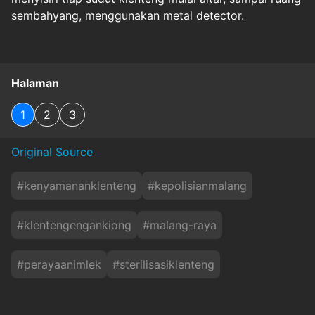
sembahyang, menggunakan metal detector.
Halaman
1
2
3
Original Source
#
kenyamananklenteng
#
kepolisianmalang
#
klentengengankiong
#
malang-raya
#
perayaanimlek
#
sterilisasiklenteng