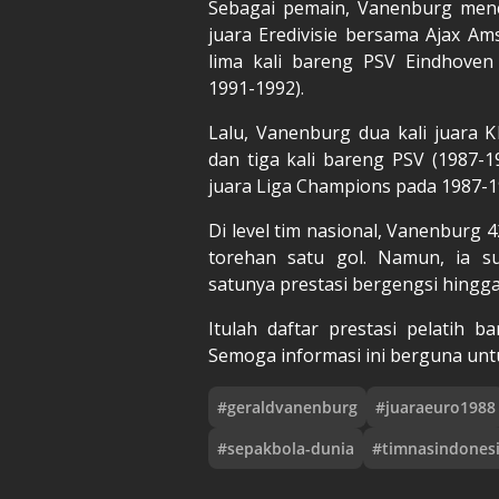
Sebagai pemain, Vanenburg mencat
juara Eredivisie bersama Ajax Am
lima kali bareng PSV Eindhoven 
1991-1992).
Lalu, Vanenburg dua kali juara 
dan tiga kali bareng PSV (1987-19
juara Liga Champions pada 1987-
Di level tim nasional, Vanenburg
torehan satu gol. Namun, ia s
satunya prestasi bergengsi hingga 
Itulah daftar prestasi pelatih 
Semoga informasi ini berguna unt
#
geraldvanenburg
#
juaraeuro1988
#
sepakbola-dunia
#
timnasindones