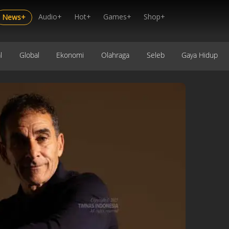
Audio+
Hot+
Games+
Shop+
News+
l
Global
Ekonomi
Olahraga
Seleb
Gaya Hidup