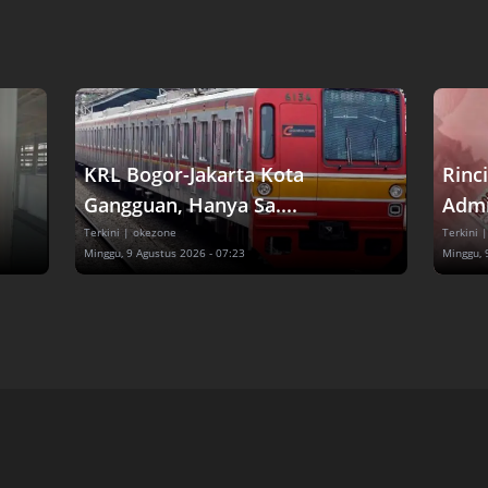
KRL Bogor-Jakarta Kota
Rinc
Gangguan, Hanya Sa....
Admin
Terkini
| okezone
Terkini
|
Minggu, 9 Agustus 2026 - 07:23
Minggu, 