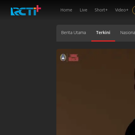
Home
Live
Short+
Video+
Berita Utama
Terkini
Nasiona