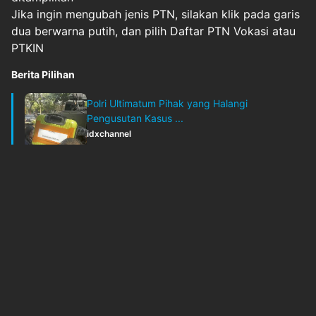
Jika ingin mengubah jenis PTN, silakan klik pada garis
dua berwarna putih, dan pilih Daftar PTN Vokasi atau
PTKIN
Berita Pilihan
Polri Ultimatum Pihak yang Halangi
Pengusutan Kasus ...
idxchannel
Kamis, 9 Juli 2026 - 06:20
Original Source
#
cermatiseleksi
#
dayatampungptn
#
kampus
#
pemilihanprodi
#
snbp2025
#
snbt2025