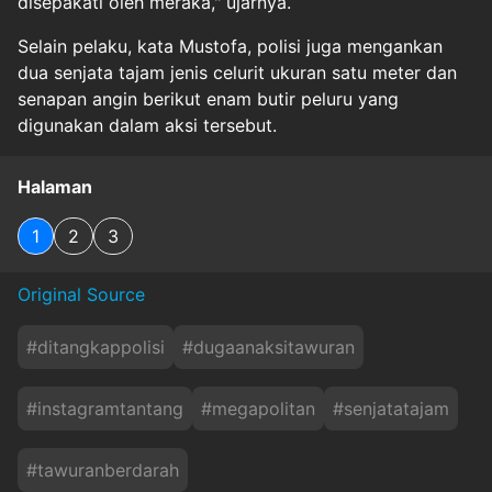
disepakati oleh meraka," ujarnya.
Selain pelaku, kata Mustofa, polisi juga mengankan
dua senjata tajam jenis celurit ukuran satu meter dan
senapan angin berikut enam butir peluru yang
digunakan dalam aksi tersebut.
Halaman
1
2
3
Original Source
#
ditangkappolisi
#
dugaanaksitawuran
#
instagramtantang
#
megapolitan
#
senjatatajam
#
tawuranberdarah