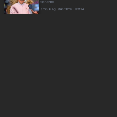
idxchannel
Kamis, 6 Agustus 2026 - 03:34
Sidang Dokter Tifa Kasus Ijazah Jokowi Batal
Digelar Hari Ini, Ditunda ke 13 Agus....
inews
Kamis, 6 Agustus 2026 - 03:23
Prabowo Kumpulkan Para Peneliti BRIN di Istana
Siang Ini, Bahas Apa?
inews
Kamis, 6 Agustus 2026 - 03:25
Viral Meninggalnya Yurizal, BPJS Kesehatan:
Faskes Wajib Layani Kebutuhan Peserta
inews
Kamis, 6 Agustus 2026 - 02:38