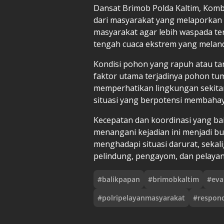
Dansat Brimob Polda Kaltim, Kombe
dari masyarakat yang melaporkan 
masyarakat agar lebih waspada te
tengah cuaca ekstrem yang meland
Kondisi pohon yang rapuh atau ta
faktor utama terjadinya pohon t
memperhatikan lingkungan sekita
situasi yang berpotensi membahay
Kecepatan dan koordinasi yang ba
menangani kejadian ini menjadi bu
menghadapi situasi darurat, seka
pelindung, pengayom, dan pelayan
#
balikpapan
#
brimobkaltim
#
ev
#
polripelayanmasyarakat
#
respon