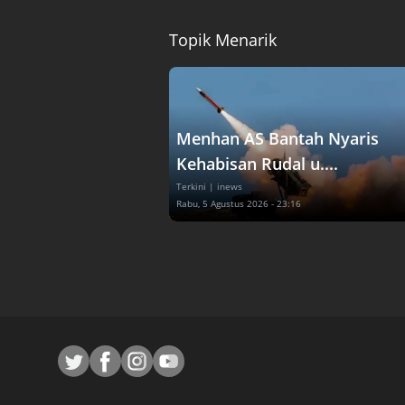
Topik Menarik
Menhan AS Bantah Nyaris
Kehabisan Rudal u....
Terkini
| inews
Rabu, 5 Agustus 2026 - 23:16