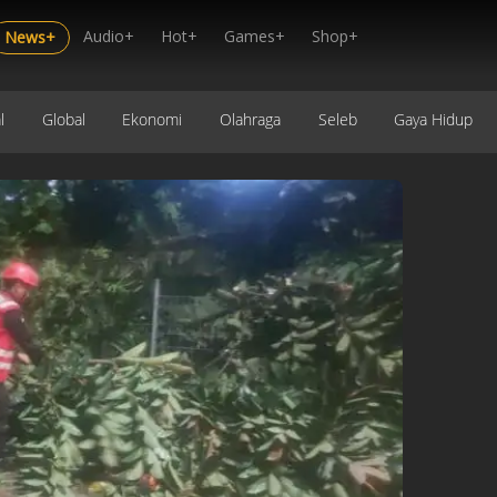
Audio+
Hot+
Games+
Shop+
News+
l
Global
Ekonomi
Olahraga
Seleb
Gaya Hidup