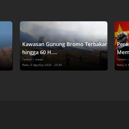
Kawasan Gunung Bromo Terbakar
Pera
hingga 60 H....
Memb
Terkini
| inews
Terkini
|
Rabu, 5 Agustus 2026 - 23:30
Rabu, 5 