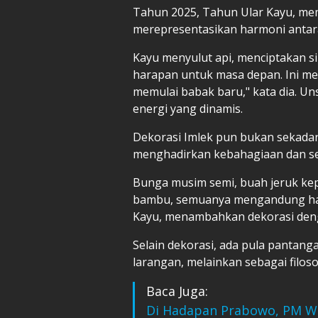
Tahun 2025, Tahun Ular Kayu, memi
merepresentasikan harmoni antara u
Kayu menyulut api, menciptakan s
harapan untuk masa depan. Ini m
memulai babak baru," kata dia. U
energi yang dinamis.
Dekorasi Imlek pun bukan sekadar
menghadirkan kebahagiaan dan sem
Bunga musim semi, buah jeruk kep
bambu, semuanya mengandung har
Kayu, menambahkan dekorasi deng
Selain dekorasi, ada pula pantang
larangan, melainkan sebagai filosof
Baca Juga:
Di Hadapan Prabowo, PM Wo