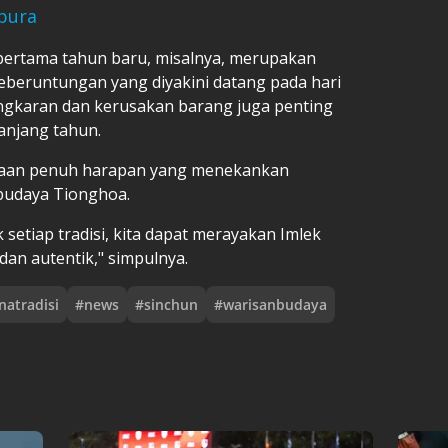
apura
pertama tahun baru, misalnya, merupakan
beruntungan yang diyakini datang pada hari
rtengkaran dan kerusakan barang juga penting
njang tahun.
rayaan penuh harapan yang menekankan
budaya Tionghoa.
etiap tradisi, kita dapat merayakan Imlek
an autentik," simpulnya.
atradisi
#
news
#
sinchun
#
warisanbudaya