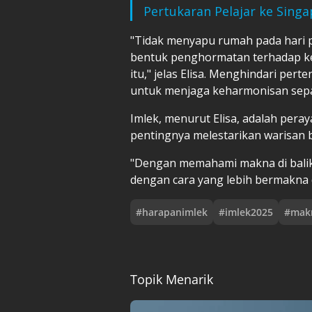
Pertukaran Pelajar ke Sing
"Tidak menyapu rumah pada hari 
bentuk penghormatan terhadap ke
itu," jelas Elisa. Menghindari pe
untuk menjaga keharmonisan sepa
Imlek, menurut Elisa, adalah pe
pentingnya melestarikan warisan 
"Dengan memahami makna di balik s
dengan cara yang lebih bermakna d
#
harapanimlek
#
imlek2025
#
makn
Topik Menarik