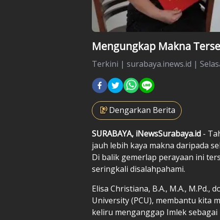
Mengungkap Makna Tersemb
Terkini
|
surabaya.inews.id |
Selas
Dengarkan Berita
SURABAYA, iNewsSurabaya.id
- Ta
jauh lebih kaya makna daripada s
Di balik gemerlap perayaan ini t
seringkali disalahpahami.
Elisa Christiana, B.A., M.A., M.Pd.
University (PCU), membantu kita 
keliru menganggap Imlek sebagai 