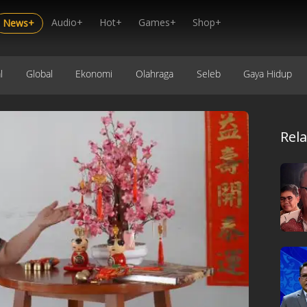
Audio+
Hot+
Games+
Shop+
News+
l
Global
Ekonomi
Olahraga
Seleb
Gaya Hidup
Rel