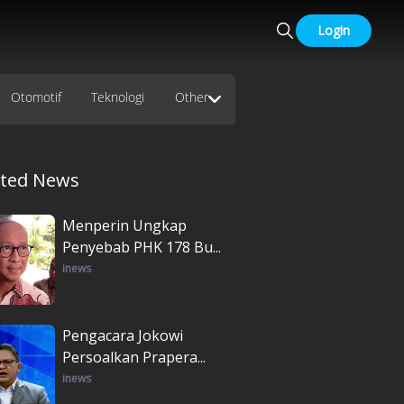
Login
Otomotif
Teknologi
Other
ated News
Menperin Ungkap
Penyebab PHK 178 Bu...
inews
Pengacara Jokowi
Persoalkan Prapera...
inews