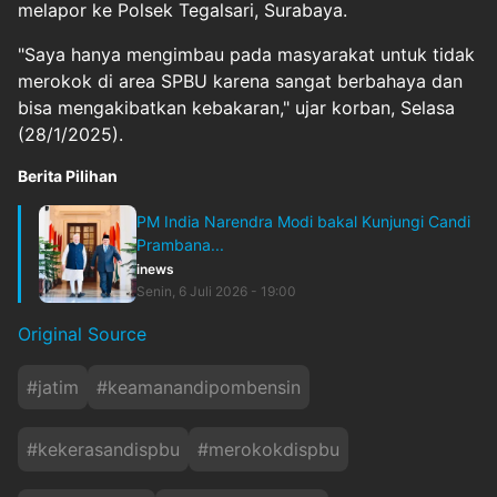
melapor ke Polsek Tegalsari, Surabaya.
"Saya hanya mengimbau pada masyarakat untuk tidak
merokok di area SPBU karena sangat berbahaya dan
bisa mengakibatkan kebakaran," ujar korban, Selasa
(28/1/2025).
Berita Pilihan
PM India Narendra Modi bakal Kunjungi Candi
Prambana...
inews
Senin, 6 Juli 2026 - 19:00
Original Source
#
jatim
#
keamanandipombensin
#
kekerasandispbu
#
merokokdispbu