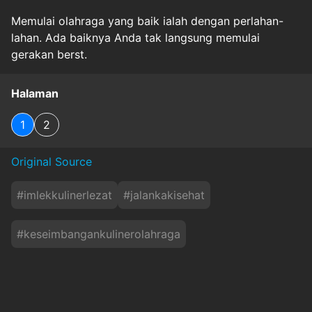
Memulai olahraga yang baik ialah dengan perlahan-
lahan. Ada baiknya Anda tak langsung memulai
gerakan berst.
Halaman
1
2
Original Source
#
imlekkulinerlezat
#
jalankakisehat
#
keseimbangankulinerolahraga
#
olahragasetelahimlek
#
sehat-terkini
#
tipsaktifberolahraga