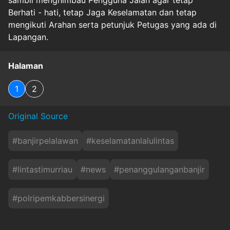
sambil menghimbau Pengguna Jalan agar tetap
Berhati - hati, tetap Jaga Keselamatan dan tetap
mengikuti Arahan serta petunjuk Petugas yang ada di
Lapangan.
Halaman
1
2
Original Source
#
banjirpelalawan
#
keselamatanlalulintas
#
lintastimurriau
#
news
#
penanggulanganbanjir
#
polripemkabbersinergi