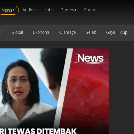
Audio+
Hot+
Games+
Shop+
News+
l
Global
Ekonomi
Olahraga
Seleb
Gaya Hidup