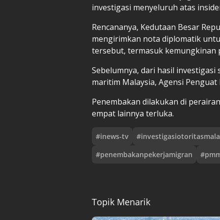
investigasi menyeluruh atas insiden
Rencananya, Kedutaan Besar Repub
mengirimkan nota diplomatik untu
tersebut, termasuk kemungkinan p
Sebelumnya, dari hasil investigas
maritim Malaysia, Agensi Penguat 
Penembakan dilakukan di perairan
empat lainnya terluka.
#
inews-tv
#
investigasiotoritasmala
#
penembakanpekerjamigran
#
pmm
Topik Menarik