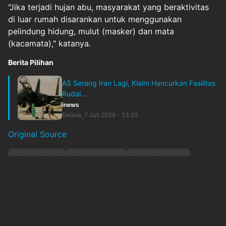
"Jika terjadi hujan abu, masyarakat yang beraktivitas
di luar rumah disarankan untuk menggunakan
pelindung hidung, mulut (masker) dan mata
(kacamata)," katanya.
Berita Pilihan
AS Serang Iran Lagi, Klaim Hancurkan Fasilitas
Rudal...
inews
Selasa, 7 Juli 2026 - 23:35
Original Source
#
abuvulkanis
#
awaspvmbg
#
erupsigunung
#
gunungibu
#
maluku
#
malukuutara