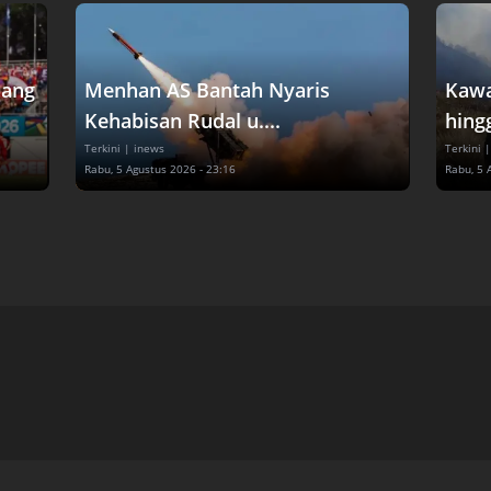
dang
Menhan AS Bantah Nyaris
Kawa
Kehabisan Rudal u....
hingg
Terkini
| inews
Terkini
|
Rabu, 5 Agustus 2026 - 23:16
Rabu, 5 