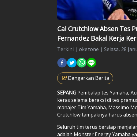
Cal Crutchlow Absen Tes 
Fernandez Bakal Kerja Ke
Terkini
|
okezone |
Selasa, 28 Jan
Dengarkan Berita
SEPANG
Pembalap tes Yamaha, Au
keras selama beraksi di tes pram
manajer Tim Yamaha, Massimo Mereg
Crutchlow
tampaknya harus absen
Seluruh tim terus bersiap menjel
adalah Monster Energy Yamaha yan