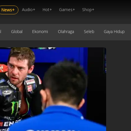
Audio+
Hot+
Games+
Shop+
News+
l
Global
Ekonomi
Olahraga
Seleb
Gaya Hidup