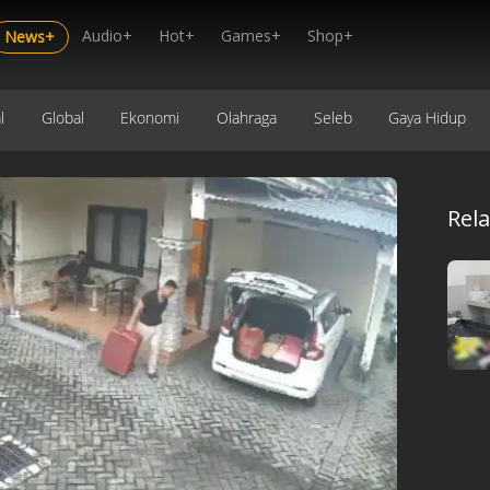
Audio+
Hot+
Games+
Shop+
News+
l
Global
Ekonomi
Olahraga
Seleb
Gaya Hidup
Rel