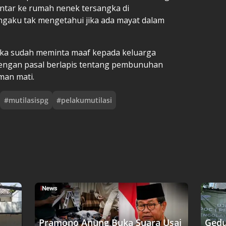
ntar ke rumah nenek tersangka di
gaku tak mengetahui jika ada mayat dalam
angka sudah meminta maaf kepada keluarga
engan pasal berlapis tentang pembunuhan
an mati.
#
mutilasispg
#
pelakumutilasi
Pramono Anung Buka Suara Usai
Gedu