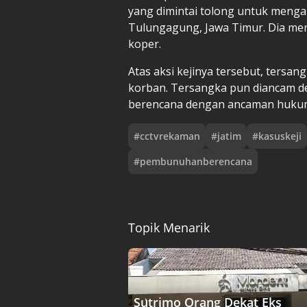
yang dimintai tolong untuk menga
Tulungagung, Jawa Timur. Dia men
koper.
Atas aksi kejinya tersebut, ters
korban. Tersangka pun diancam d
berencana dengan ancaman hukum
#
cctvrekaman
#
jatim
#
kasuskeji
#
pembunuhanberencana
Topik Menarik
Sutrimo Orang Dekat Eks