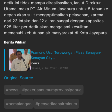
detik ini tidak mampu direalisasikan, lanjut Direktur
Utama, maka PT. Air Minum Jayapura untuk 5 tahun ke
depan akan sulit mengoptimalkan pelayanan, karena
dari 23 intake dan 12 aliran sungai dengan kapasitas
925 liter per detik akan mengalami kesulitan
memenuhi kebutuhan air masyarakat di Kota Jayapura.
Berita Pilihan
Pramono Usul Terowongan Plaza Senayan-
Senayan City J...
inews
Selasa, 7 Juli 2026 - 07:18
Original Source
#
news
#
pekerjaanumumprovinsipapua
#
pemalangan
#
penyediaanairminum