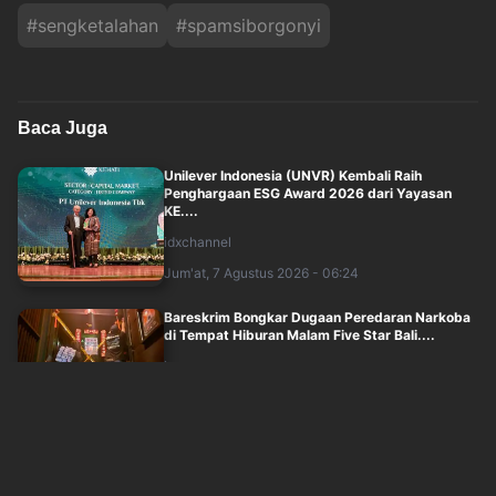
#
sengketalahan
#
spamsiborgonyi
Baca Juga
Unilever Indonesia (UNVR) Kembali Raih
Penghargaan ESG Award 2026 dari Yayasan
KE....
idxchannel
Jum'at, 7 Agustus 2026 - 06:24
Bareskrim Bongkar Dugaan Peredaran Narkoba
di Tempat Hiburan Malam Five Star Bali....
inews
Jum'at, 7 Agustus 2026 - 05:57
Jemput Eks Jampidsus Febrie Adriansyah,
Mobil Tahanan Kejagung Tiba di Rutan KPK