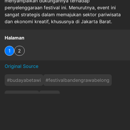
menyampaikan dukungannya terhadap
penyelenggaraan festival ini. Menurutnya, event ini
sangat strategis dalam memajukan sektor pariwisata
dan ekonomi kreatif, khususnya di Jakarta Barat.
Halaman
1
2
Original Source
#
budayabetawi
#
festivalbandengrawabelong
#
jakartabarat
#
metro
#
pariwisatadanekonomikreatif
#
tradisijakarta