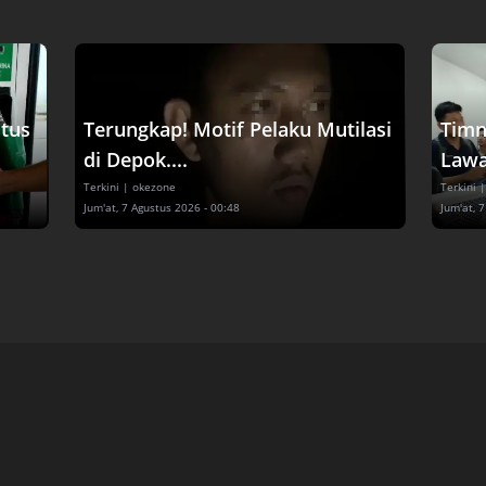
tus
Terungkap! Motif Pelaku Mutilasi
Timn
di Depok....
Lawa
Terkini
| okezone
Terkini
|
Jum'at, 7 Agustus 2026 - 00:48
Jum'at, 