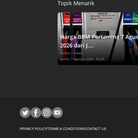
Topik Menarik
Harga BBM Pertamina 7 Agus
2026 dari J....
Terkini
| inews
Jum'at, 7 Agustus 2026 - 00:25
PRIVACY POLICY
TERMS & CONDITIONS
CONTACT US