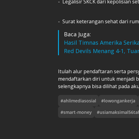
- Legalisir SKCK dari kepolisian s
- Surat keterangan sehat dari rum
Baca Juga:
Hasil Timnas Amerika Serikat
Red Devils Menang 4-1, Tua
Itulah alur pendaftaran serta per
mendaftarkan diri untuk menjadi 
selengkapnya bisa dilihat pada a
#
ahlimediasosial
#
lowongankerja
#
smart-money
#
usiamaksimal56ta