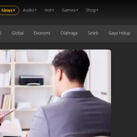
Audio+
Hot+
Games+
Shop+
News+
l
Global
Ekonomi
Olahraga
Seleb
Gaya Hidup