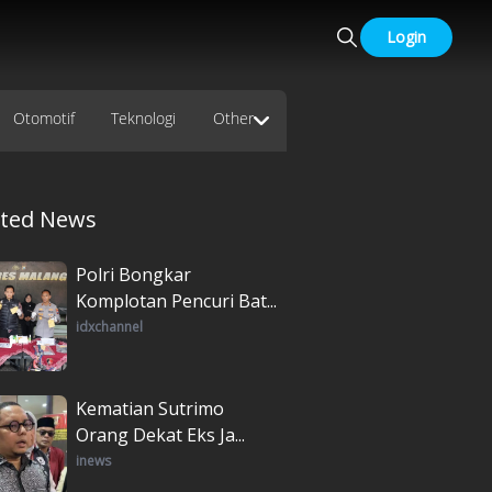
Login
Otomotif
Teknologi
Other
ated News
Polri Bongkar
Komplotan Pencuri Bat...
idxchannel
Kematian Sutrimo
Orang Dekat Eks Ja...
inews