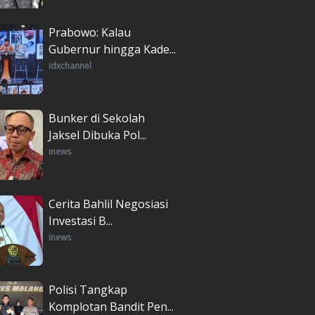
Prabowo: Kalau
Gubernur hingga Kade...
idxchannel
Bunker di Sekolah
Jaksel Dibuka Pol...
inews
Cerita Bahlil Negosiasi
Investasi B...
inews
Polisi Tangkap
Komplotan Bandit Pen...