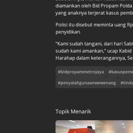
diamankan oleh Bid Propam Polda 
yang anaknya terjerat kasus pembu
Polisi itu disebut meminta uang R
penyidikan.
"Kami sudah tangani, dari hari Sa
sudah kami amankan," ucap Kabid 
Harahap dalam keterangannya, Sen
#
bidpropammetrojaya
#
kasuspem
#
penyalahgunaanwewenang
#
tind
Topik Menarik