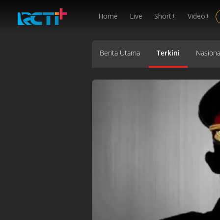
Home
Live
Short+
Video+
Berita Utama
Terkini
Nasiona