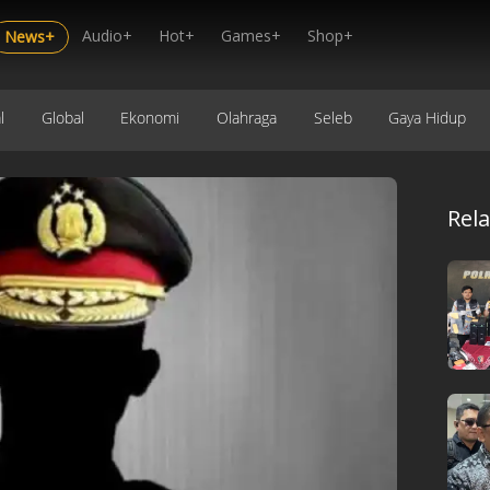
Audio+
Hot+
Games+
Shop+
News+
l
Global
Ekonomi
Olahraga
Seleb
Gaya Hidup
Rel