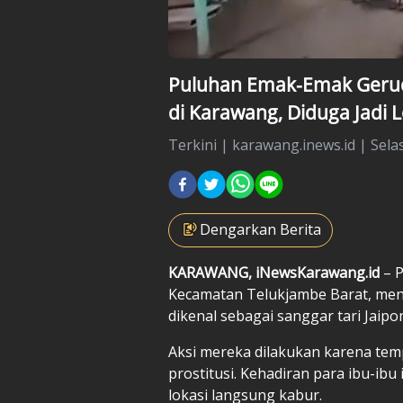
Puluhan Emak-Emak Geru
di Karawang, Diduga Jadi L
Terkini
|
karawang.inews.id |
Sela
Dengarkan Berita
KARAWANG, iNewsKarawang.id
– P
Kecamatan Telukjambe Barat, me
dikenal sebagai sanggar tari Jaipo
Aksi mereka dilakukan karena temp
prostitusi. Kehadiran para ibu-ib
lokasi langsung kabur.