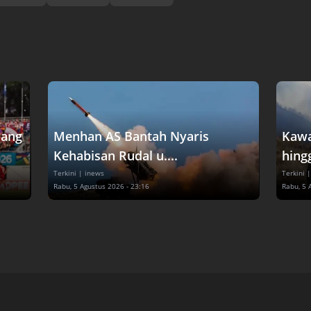
dang
Menhan AS Bantah Nyaris
Kawa
Kehabisan Rudal u....
hingg
Terkini
| inews
Terkini
|
Rabu, 5 Agustus 2026 - 23:16
Rabu, 5 