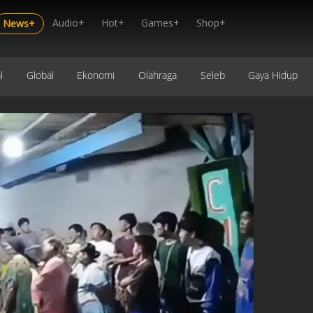
Audio+
Hot+
Games+
Shop+
News+
l
Global
Ekonomi
Olahraga
Seleb
Gaya Hidup