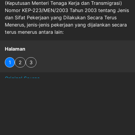
(Keputusan Menteri Tenaga Kerja dan Transmigrasi)
Nomor KEP-223/MEN/2003 Tahun 2003 tentang Jenis
dan Sifat Pekerjaan yang Dilakukan Secara Terus
Menerus, jenis-jenis pekerjaan yang dijalankan secara
terus menerus antara lain:
Halaman
1
2
3
Original Source
#
hakliburnasional
#
ketentuanmasukkerja
#
perlindunganpekerja
#
sanksipengusaha
#
smart-money
#
upahlembur