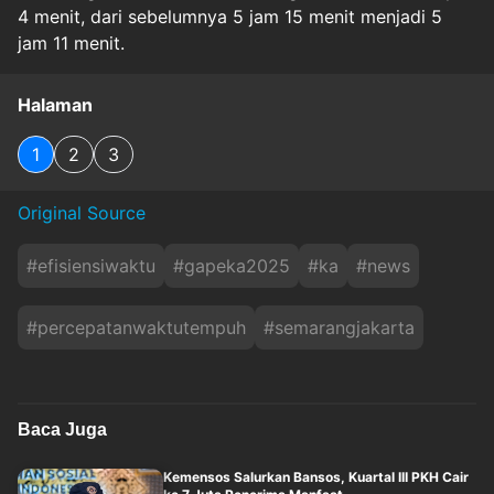
4 menit, dari sebelumnya 5 jam 15 menit menjadi 5
jam 11 menit.
Halaman
1
2
3
Original Source
#
efisiensiwaktu
#
gapeka2025
#
ka
#
news
#
percepatanwaktutempuh
#
semarangjakarta
Baca Juga
Kemensos Salurkan Bansos, Kuartal III PKH Cair