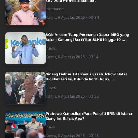
ke 7 Juta Penerima Manfaat
idxchannel
Kamis, 6 Agustus 2026 - 03:34
BGN Ancam Tutup Permanen Dapur MBG yang
Belum Kantongi Sertifikat SLHS hingga 10 ....
inews
Kamis, 6 Agustus 2026 - 03:14
Sidang Dokter Tifa Kasus Ijazah Jokowi Batal
Digelar Hari Ini, Ditunda ke 13 Agus....
inews
Kamis, 6 Agustus 2026 - 03:23
Prabowo Kumpulkan Para Peneliti BRIN di Istana
Siang Ini, Bahas Apa?
inews
Kamis, 6 Agustus 2026 - 03:25