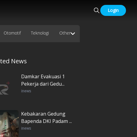
Login
Otomotif
Teknologi
Other
ated News
Damkar Evakuasi 1
Pekerja dari Gedu...
inews
Kebakaran Gedung
Bapenda DKI Padam ...
inews