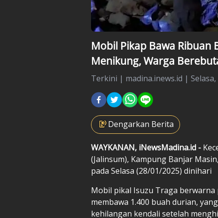
Mobil Pikap Bawa Ribuan B
Menikung, Warga Berebuta
Terkini
|
madina.inews.id |
Selasa,
Dengarkan Berita
WAYKANAN, iNewsMadina.id -
Kece
(Jalinsum), Kampung Banjar Masi
pada Selasa (28/01/2025) dinihari
Mobil pikal Isuzu Traga berwarna
membawa 1.400 buah durian, yang 
kehilangan kendali setelah mengh