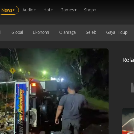
Audio+
Hot+
Games+
Shop+
News+
l
Global
Ekonomi
Olahraga
Seleb
Gaya Hidup
Rel