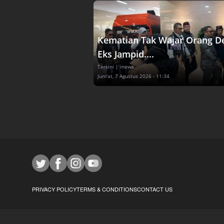
Kematian Tak Wajar Orang D
Eks Jampid....
Terkini
| inews
Jum'at, 7 Agustus 2026 - 11:34
PRIVACY POLICY
TERMS & CONDITIONS
CONTACT US