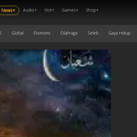
Audio+
Hot+
Games+
Shop+
News+
l
Global
Ekonomi
Olahraga
Seleb
Gaya Hidup