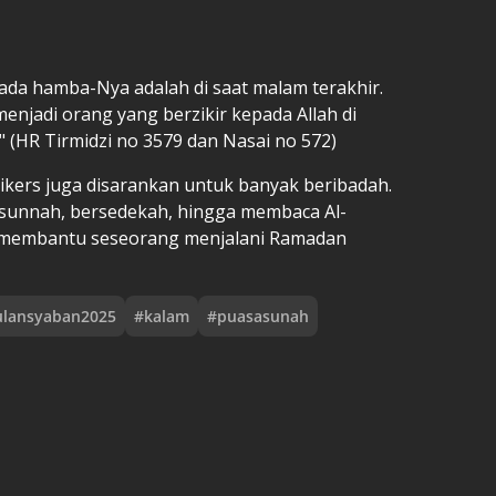
ada hamba-Nya adalah di saat malam terakhir.
enjadi orang yang berzikir kepada Allah di
" (HR Tirmidzi no 3579 dan Nasai no 572)
tikers juga disarankan untuk banyak beribadah.
t sunnah, bersedekah, hingga membaca Al-
an membantu seseorang menjalani Ramadan
ulansyaban2025
#
kalam
#
puasasunah