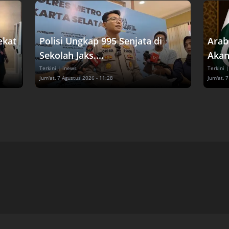
ekat
Polisi Ungkap 995 Senjata di
Arab
Sekolah Jaks....
Akan
Terkini
| inews
Terkini
|
Jum'at, 7 Agustus 2026 - 11:28
Jum'at, 