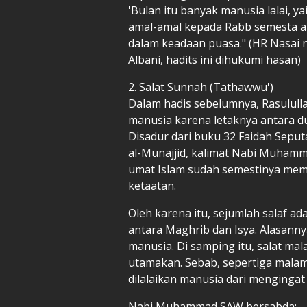
'Bulan itu banyak manusia lalai, 
amal-amal kepada Rabb semesta al
dalam keadaan puasa." (HR Nasai n
Albani, hadits ini dihukumi hasan)
2. Salat Sunnah (Tathawwu')
Dalam hadis sebelumnya, Rasulull
manusia karena letaknya antara d
Disadur dari buku 32 Faidah Sepu
al-Munajjid, kalimat Nabi Muhamm
umat Islam sudah semestinya mem
ketaatan.
Oleh karena itu, sejumlah salaf a
antara Maghrib dan Isya. Alasanny
manusia. Di samping itu, salat mal
utamakan. Sebab, sepertiga malam
dilalaikan manusia dari mengingat 
Nabi Muhammad SAW bersabda: