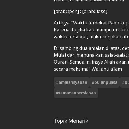
[arabOpen] : [arabClose]
Artinya: "Waktu terdekat Rabb kep
Karena itu jika kau mampu untuk m
waktu tersebut, maka kerjakanlah.
Di samping dua amalan di atas, de
Mulai dari menunaikan salat-sala
Quran. Semua ini insya Allah ak
secara maksimal. Wallahu a'lam
#
amalansyaban
#
bulanpuasa
#
b
#
ramadanpersiapan
Topik Menarik