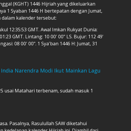
nggal (KGHT) 1446 Hijriah yang dikeluarkan
ya 1 Syaban 1446 H bertepatan dengan Jumat,
n dalam kalender tersebut:
pukul 12:35:53 GMT. Awal Imkan Rukyat Dunia:
1:23 GMT. Lintang: 10 00' 00" LS. Bujur: 112 49'
ongasi: 08 00' 00". 1 Sya'ban 1446 H: Jumat, 31
India Narendra Modi Ikut Mainkan Lagu
025 usai Matahari terbenam, sudah masuk 1
sa. Pasalnya, Rasulullah SAW diketahui
edelapan kalender Hijriah ini. Diambil dari