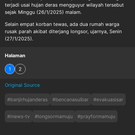
terjadi usai hujan deras mengguyur wilayah tersebut
sejak Minggu (26/1/2025) malam.
Selain empat korban tewas, ada dua rumah warga
rusak parah akibat diterjang longsor, ujarnya, Senin
(27/1/2025).
Halaman
1
2
Original Source
#
banjirhujanderas
#
bencanasulbar
#
evakuasisar
#
inews-tv
#
longsormamuju
#
prayformamuju