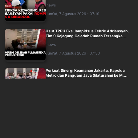
inews
Jum'at, 7 Agustus 2026 - 07:19
Usut TPPU Eks Jampidsus Febrie Adriansyah,
Tim 9 Kejagung Geledah Rumah Tersangka....
inews
Jum'at, 7 Agustus 2026 - 07:30
Perkuat Sinergi Keamanan Jakarta, Kapolda
Metro dan Pangdam Jaya Silaturahmi ke M....
inews
Jum'at, 7 Agustus 2026 - 07:11
Kebakaran Savana Bromo Meluas Hingga 125
Hektar, Petugas Terkendala Medan Terjal ....
inews
Jum'at, 7 Agustus 2026 - 06:59