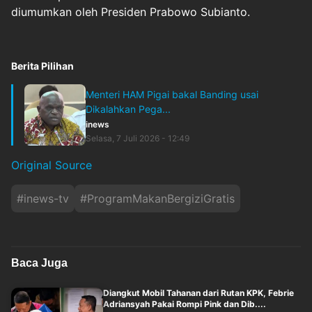
diumumkan oleh Presiden Prabowo Subianto.
Berita Pilihan
Menteri HAM Pigai bakal Banding usai
Dikalahkan Pega...
inews
Selasa, 7 Juli 2026 - 12:49
Original Source
#
inews-tv
#
ProgramMakanBergiziGratis
Baca Juga
Diangkut Mobil Tahanan dari Rutan KPK, Febrie
Adriansyah Pakai Rompi Pink dan Dib....