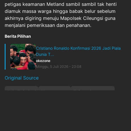
petigas keamanan Metland sambil sambil tak henti
diamuk massa warga hingga babak belur sebelum
akhirnya digiring menuju Mapolsek Cileungsi guna
menjalani pemeriksaan dan penahanan.
Berita Pilihan
Cristiano Ronaldo Konfirmasi 2026 Jadi Piala
Dunia T...
okezone
Minggu, 5 Juli 2026 - 23:08
Original Source
#
aksikriminal
#
bogor-raya
#
ditangkapmassa
#
ojekonline
#
pengedaruangpalsu
#
uangpalsu