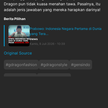
Dragon pun tidak kuasa menahan tawa. Pasalnya, itu
adalah jenis jawaban yang mereka harapkan darinya!
Berita Pilihan
Prabowo: Indonesia Negara Pertama di Dunia
yang Tera...
inews
Kamis, 9 Juli 2026 - 10:39
Original Source
#
gdragonfashion
#
gdragonstyle
#
gensindo
#
kerudungtrend
#
musikdanmode
#
vogueinterview