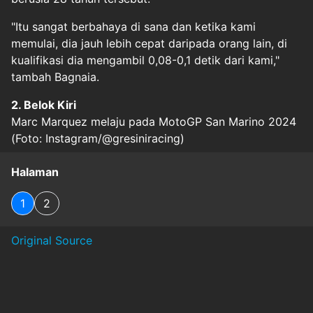
"Itu sangat berbahaya di sana dan ketika kami
memulai, dia jauh lebih cepat daripada orang lain, di
kualifikasi dia mengambil 0,08-0,1 detik dari kami,"
tambah Bagnaia.
2. Belok Kiri
Marc Marquez melaju pada MotoGP San Marino 2024
(Foto: Instagram/@gresiniracing)
Halaman
1
2
Original Source
#
balapmotogp
#
championriders
#
ducatilenovo
#
kelebihanmarquez
#
marcmarquez
#
motogp