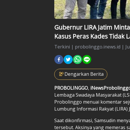
Gubernur LIRA Jatim Mint
Kasus Peras Kades Tidak L
Terkini
|
probolinggo.inews.id |
Ju
Dengarkan Berita
PROBOLINGGO
,
iNewsProbolingg
Lembaga Swadaya Masyarakat (LS
Probolinggo menuai komentar seju
Lumbung Informasi Rakyat (LIRA) 
Saat dikonfirmasi, Samsudin men
tersebut. Aksinya yang memeras s