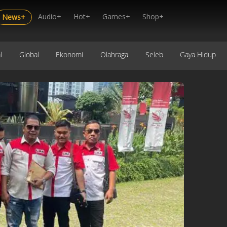
Audio+
Hot+
Games+
Shop+
News+
l
Global
Ekonomi
Olahraga
Seleb
Gaya Hidup