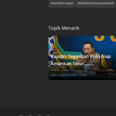
#
antikorupsi
#
edukasimasyarakat
Topik Menarik
Kapolri Tegaskan Polri Siap
Amankan Selur....
Terkini
| inews
Rabu, 5 Agustus 2026 - 10:49