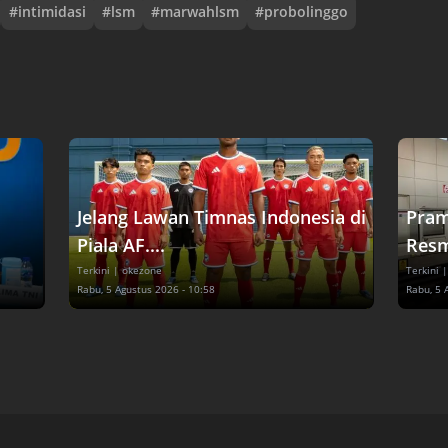
#
intimidasi
#
lsm
#
marwahlsm
#
probolinggo
Jelang Lawan Timnas Indonesia di
Pram
Piala AF....
Resm
Terkini
| okezone
Terkini
|
Rabu, 5 Agustus 2026 - 10:58
Rabu, 5 