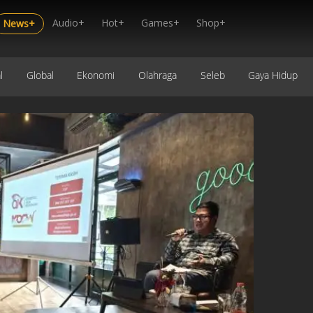
Audio+
Hot+
Games+
Shop+
News+
l
Global
Ekonomi
Olahraga
Seleb
Gaya Hidup