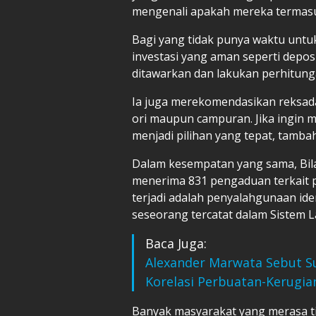
mengenali apakah mereka termasuk 
Bagi yang tidak punya waktu untuk 
investasi yang aman seperti depo
ditawarkan dan lakukan perhitung
Ia juga merekomendasikan reksadan
ori maupun campuran. Jika ingin 
menjadi pilihan yang tepat, tamba
Dalam kesempatan yang sama, Bi
menerima 831 pengaduan terkait p
terjadi adalah penyalahgunaan id
seseorang tercatat dalam Sistem L
Baca Juga:
Alexander Marwata Sebut S
Korelasi Perbuatan-Kerugia
Banyak masyarakat yang merasa t