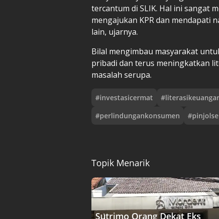
tercantum di SLIK. Hal ini sangat
mengajukan KPR dan mendapati n
lain, ujarnya.
Bilal mengimbau masyarakat untu
pribadi dan terus meningkatkan l
masalah serupa.
#
investasicermat
#
literasikeuanga
#
perlindungankonsumen
#
pinjols
Topik Menarik
Sutrimo Orang Dekat Eks