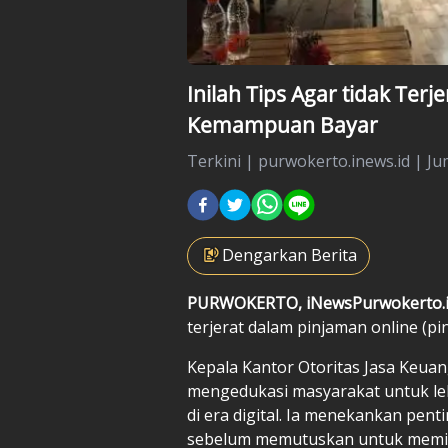
Inilah Tips Agar tidak Terj
Kemampuan Bayar
Terkini
|
purwokerto.inews.id |
Ju
Dengarkan Berita
PURWOKERTO, iNewsPurwokerto.
terjerat dalam pinjaman online (pinj
Kepala Kantor Otoritas Jasa Keua
mengedukasi masyarakat untuk leb
di era digital. Ia menekankan 
sebelum memutuskan untuk meminj