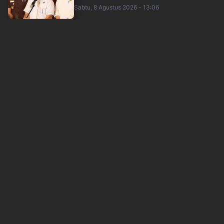
Sabtu, 8 Agustus 2026 - 13:06
Menlu Sugiono: ASEAN Harus Bermanfaat ke
Masyarakat, Jangan Jadi Arena Rivalitas
inews
Sabtu, 8 Agustus 2026 - 12:36
Survei IPO: Menkeu Purbaya dan Seskab Teddy
Jadi Menteri Berkinerja Terbaik di Ka....
inews
Sabtu, 8 Agustus 2026 - 12:21
Polisi Tangkap Pria Penjual Obat Keras Ilegal
saat Transaksi di Parkiran Tangeran....
inews
Sabtu, 8 Agustus 2026 - 11:47