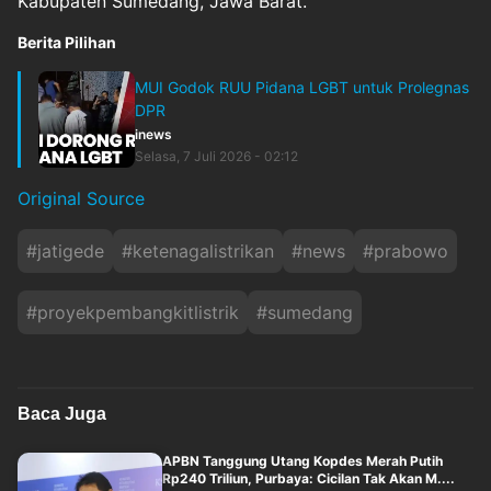
Kabupaten Sumedang, Jawa Barat.
Berita Pilihan
MUI Godok RUU Pidana LGBT untuk Prolegnas
DPR
inews
Selasa, 7 Juli 2026 - 02:12
Original Source
#
jatigede
#
ketenagalistrikan
#
news
#
prabowo
#
proyekpembangkitlistrik
#
sumedang
Baca Juga
APBN Tanggung Utang Kopdes Merah Putih
Rp240 Triliun, Purbaya: Cicilan Tak Akan M....