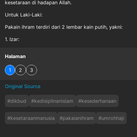
kesetaraan di hadapan Allah.
Untuk Laki-Laki:
Pakain ihram terdiri dari 2 lembar kain putih, yakni:
1. Izar:
Halaman
1
2
3
Original Source
#
dikbud
#
kedisiplinanislam
#
kesederhanaan
#
kesetaraanmanusia
#
pakaianihram
#
umrohhaji