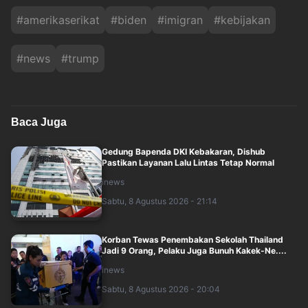
#
amerikaserikat
#
biden
#
imigran
#
kebijakan
#
news
#
trump
Baca Juga
Gedung Bapenda DKI Kebakaran, Dishub
Pastikan Layanan Lalu Lintas Tetap Normal
inews
Sabtu, 8 Agustus 2026 - 21:14
Korban Tewas Penembakan Sekolah Thailand
Jadi 9 Orang, Pelaku Juga Bunuh Kakek-Ne....
inews
Sabtu, 8 Agustus 2026 - 20:04