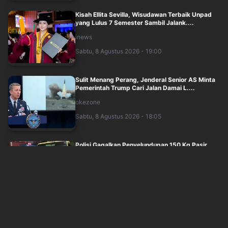
Kisah Ellita Sevilla, Wisudawan Terbaik Unpad
yang Lulus 7 Semester Sambil Jalank....
inews
Sabtu, 8 Agustus 2026 - 19:00
Sulit Menang Perang, Jenderal Senior AS Minta
Pemerintah Trump Cari Jalan Damai L....
okezone
Sabtu, 8 Agustus 2026 - 18:05
Polisi Gagalkan Penyelundupan 150 Kg Pasir
Timah dari Babel via Tanjung Priok, Ta....
inews
Sabtu, 8 Agustus 2026 - 17:00
Polisi Olah TKP Kebakaran Gedung Bapenda DKI,
Bawa Sampel ke Labfor