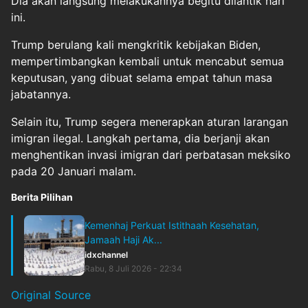
Dia akan langsung melakukannya begitu dilantik hari
ini.
Trump berulang kali mengkritik kebijakan Biden,
mempertimbangkan kembali untuk mencabut semua
keputusan, yang dibuat selama empat tahun masa
jabatannya.
Selain itu, Trump segera menerapkan aturan larangan
imigran ilegal. Langkah pertama, dia berjanji akan
menghentikan invasi imigran dari perbatasan meksiko
pada 20 Januari malam.
Berita Pilihan
Kemenhaj Perkuat Istithaah Kesehatan,
Jamaah Haji Ak...
idxchannel
Rabu, 8 Juli 2026 - 22:34
Original Source