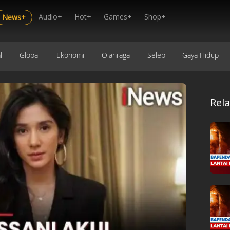
Audio+
Hot+
Games+
Shop+
News+
l
Global
Ekonomi
Olahraga
Seleb
Gaya Hidup
Rel