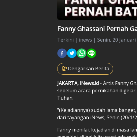
Fanny Ghassani Pernah Ga
Terkini
|
inews |
Senin, 20 Januari
Dengarkan Berita
JAKARTA, iNews.id
- Artis Fanny G
sebelum acara pernikahan digelar.
Tuhan.
"(Kejadiannya) sudah lama banget, s
dari tayangan iNews, Senin (20/1/2
Fanny menilai, kejadian di masa l
meyakini, di balik itu pasti ada m