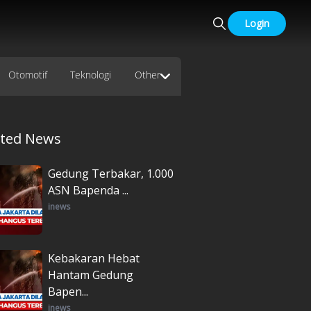
Login
Otomotif
Teknologi
Other
ated News
Gedung Terbakar, 1.000
ASN Bapenda ...
inews
Kebakaran Hebat
Hantam Gedung
Bapen...
inews