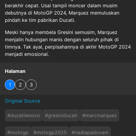
berakhir cepat. Usai tampil moncer dalam musim
debutnya di MotoGP 2024, Marquez memutuskan
pindah ke tim pabrikan Ducati.
Meski hanya membela Gresini semusim, Marquez
menjalin hubungan manis dengan seluruh pihak di
timnya. Tak ayal, perpisahannya di akhir MotoGP 2024
menjadi emosional.
Halaman
1
2
3
Original Source
#
ducatilenovo
#
gresiniducati
#
marcmarquez
#
motogp
#
motogp2025
#
nadiapadovani