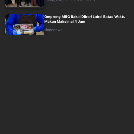
Ompreng MBG Bakal Diberi Label Batas Waktu
Makan Maksimal 4 Jam
sindonews
Sabtu, 8 Agustus 2026 - 02:53
Dana Asing Masuk ke Pinjol RI Makin Deras,
Tembus Rp17,28 Triliun per Juni 2026
sindonews
Sabtu, 8 Agustus 2026 - 03:55
Negosiasi Selat Hormuz Ulet, Harga Minyak
Dunia Kembali Mendidih Lebih 1
sindonews
Sabtu, 8 Agustus 2026 - 00:47