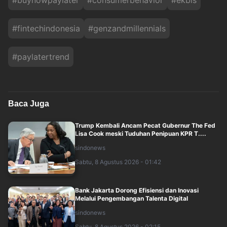
#
buynowpaylater
#
consumerbehavior
#
ekbis
#
fintechindonesia
#
genzandmillennials
#
paylatertrend
Baca Juga
Trump Kembali Ancam Pecat Gubernur The Fed
Lisa Cook meski Tuduhan Penipuan KPR T....
sindonews
Sabtu, 8 Agustus 2026 - 01:42
Bank Jakarta Dorong Efisiensi dan Inovasi
Melalui Pengembangan Talenta Digital
sindonews
Sabtu, 8 Agustus 2026 - 02:15