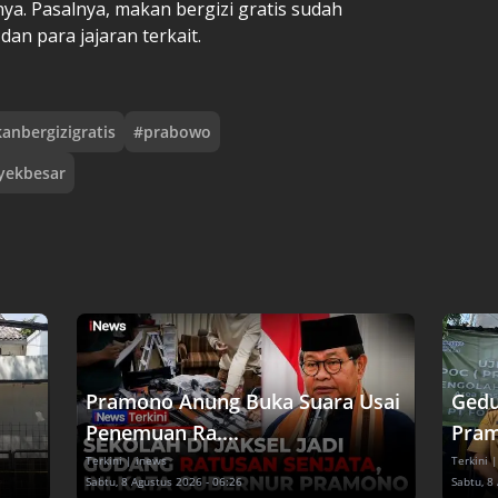
ya. Pasalnya, makan bergizi gratis sudah
n para jajaran terkait.
anbergizigratis
#
prabowo
yekbesar
Pramono Anung Buka Suara Usai
Gedu
Penemuan Ra....
Pram
Terkini
| inews
Terkini
|
Sabtu, 8 Agustus 2026 - 06:26
Sabtu, 8