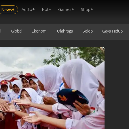
Audio+
Hot+
Games+
Shop+
News+
l
Global
Ekonomi
Olahraga
Seleb
Gaya Hidup