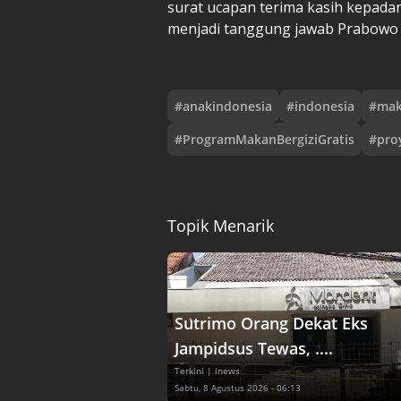
surat ucapan terima kasih kepadan
menjadi tanggung jawab Prabowo da
#
anakindonesia
#
indonesia
#
mak
#
ProgramMakanBergiziGratis
#
pro
Topik Menarik
Sutrimo Orang Dekat Eks
Jampidsus Tewas, ....
Terkini
| inews
Sabtu, 8 Agustus 2026 - 06:13